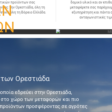
τικών προϊόντων σας
δομικό υλικό και αν επιθυ
ΩΝ
ντας την Ορεστιάδα, όλη τη
μεταφέρετε σας παρέχου
γενικά όλη τη Βόρειο Ελλάδα.
εξυπηρέτηση και πάντα σ
ανταγωνιστικές τιμ
ΩΝ
ατισμό μεταφορές
ντων όπως σιτάρι,
αια, ζωοτροφές, άχυρα
 οικοδομικά υλικά...
ντων Ορεστιάδα
 οποία εδρεύει στην Ορεστιάδα,
α στο χώρο των μεταφορών και πιο
 προϊόντων προσφέροντας σε αγρότες