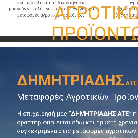
που αποτελείτε από 5 φορτηγά και
αγρο
ΑΓΡΟΤΙΚ
μπορούν να καλύψουν κάθε σας ανάγκη για
εξυπηρετώ
μεταφορές αγροτικών προϊόντων.
Θράκη και 
ΠΡΟΪΟΝΤ
Αναλαμβάνουμε με συνέπεια και επαγγελμ
εμπορευμάτων, μεταφορές αγροτικών προϊό
τριφύλλι, καλαμπόκι, βαμβάκι, λιπάσματα, έλ
ΔΗΜΗΤΡΙΑΔΗΣ
και κάθε αγροτικό προϊόν καθώς και δομικά -
ΑΤΕ
Μεταφορές Αγροτικών Προϊό
ΠΕΡΙΣΣΟΤΕΡΑ
Η επιχείρησή μας “
ΔΗΜΗΤΡΙΑΔΗΣ ΑΤΕ
” η
δραστηριοποιείται εδώ και αρκετά χρόνι
συγκεκριμένα στις μεταφορές αγροτικών