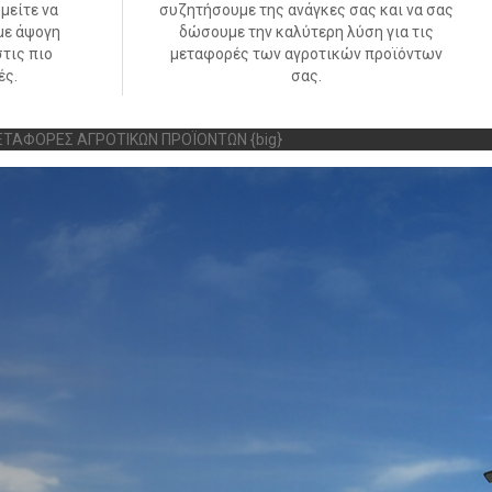
μείτε να
συζητήσουμε της ανάγκες σας και να σας
με άψογη
δώσουμε την καλύτερη λύση για τις
τις πιο
μεταφορές των αγροτικών προϊόντων
ές.
σας.